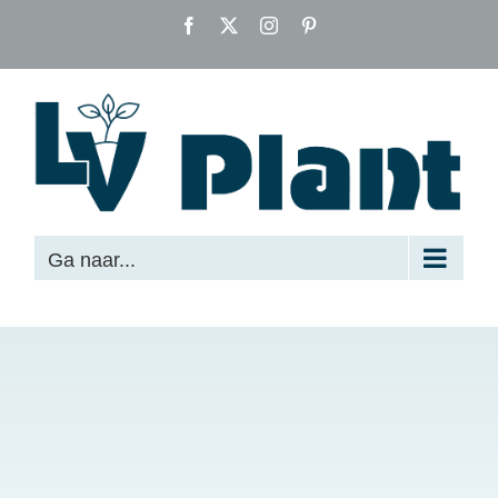
Ga
Facebook
X
Instagram
Pinterest
naar
inhoud
Ga naar...