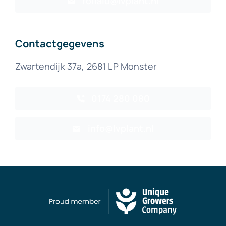
ronald@lvplant.nl
Contactgegevens
Zwartendijk 37a,
2681 LP Monster
0174 280 080
info@lvplant.nl